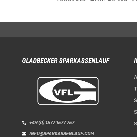
GLADBECKER SPARKASSENLAUF
A
T
S
S
+49 (0) 1577 1577 757

S
INFO@SPARKASSENLAUF.COM
