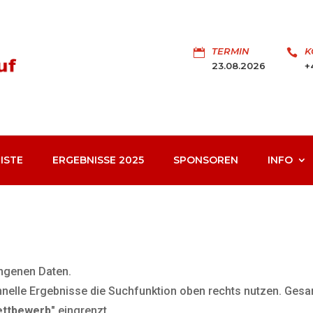
TERMIN
K


23.08.2026
+
ISTE
ERGEBNISSE 2025
SPONSOREN
INFO
angenen Daten.
nelle Ergebnisse die Suchfunktion oben rechts nutzen. Gesamtl
ettbewerb"
eingrenzt.