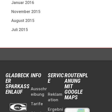
Januar 2016
November 2015
August 2015
Juli 2015
GLADBECK
INFO
SERVIC
ROUTENPL
ER
E
ANUNG
SPARKASS
MIT
Ausschr
ENLAUF
GOOGLE
eibung
Reklam
MAPS
ation
Tarife
Ergebni