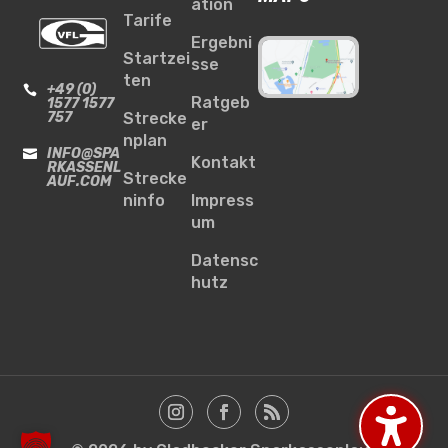
ation
Tarife
Ergebni
Startzei
sse
ten
+49 (0)

Ratgeb
1577 1577
757
Strecke
er
nplan
INFO@SPA

Kontakt
RKASSENL
Strecke
AUF.COM
ninfo
Impress
um
Datensc
hutz