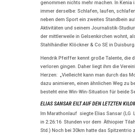
genommen nichts mehr machen. In Kenia is
immer derselbe: Schlafen, laufen, schlafen
neben dem Sport ein zweites Standbein auf
Aktivitäten und seinem Journalistik-Studi
der mittlerweile in Gelsenkirchen wohnt,
Stahlhändler Klöckner & Co SE in Duisburg
Hendrik Pfeiffer kennt große Talente, die 
verloren gingen. Daher liegt ihm die Verei
Herzen: „Vielleicht kann man durch das Mo
dazu animieren, einen ähnlichen Weg zu be
besteht eine Win-Win-Situation für beide Se
ELIAS SANSAR EILT AUF DEN LETZTEN KIL
Im Marathonlauf siegte Elias Sansar (LG
in 2:26:16 Stunden vor dem Äthiopier Tila
Std.) Noch bei 30km hatte das Spitzentri