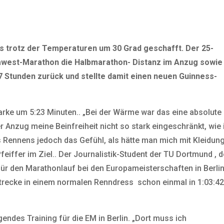
es trotz der Temperaturen um 30 Grad geschafft. Der 25-
vawest-Marathon die Halbmarathon- Distanz im Anzug sowie
47 Stunden zurück und stellte damit einen neuen Guinness-
arke um 5:23 Minuten.. „Bei der Wärme war das eine absolute
r Anzug meine Beinfreiheit nicht so stark eingeschränkt, wie 
s Rennens jedoch das Gefühl, als hätte man mich mit Kleidung
feiffer im Ziel.. Der Journalistik-Student der TU Dortmund , d
ür den Marathonlauf bei den Europameisterschaften in Berli
trecke in einem normalen Renndress schon einmal in 1:03:4
endes Training für die EM in Berlin. „Dort muss ich