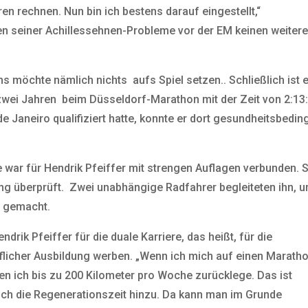
n rechnen. Nun bin ich bestens darauf eingestellt,“
n seiner Achillessehnen-Probleme vor der EM keinen weiter
s möchte nämlich nichts aufs Spiel setzen.. Schließlich ist 
 zwei Jahren beim Düsseldorf-Marathon mit der Zeit von 2:13
e Janeiro qualifiziert hatte, konnte er dort gesundheitsbedin
 war für Hendrik Pfeiffer mit strengen Auflagen verbunden. 
g überprüft. Zwei unabhängige Radfahrer begleiteten ihn, u
m gemacht.
rik Pfeiffer für die duale Karriere, das heißt, für die
flicher Ausbildung werben. „Wenn ich mich auf einen Marath
nen ich bis zu 200 Kilometer pro Woche zurücklege. Das ist
och die Regenerationszeit hinzu. Da kann man im Grunde