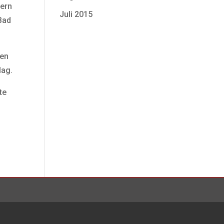
tern
Juli 2015
Bad
den
lag.
te