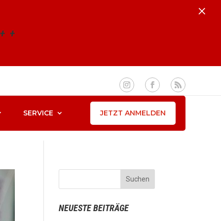
×
+
+
ONTAKT
E-MAIL

49 (0) 1577 1577 757
info@sparkassenlauf.com
JETZT ANMELDEN
SERVICE
NEUESTE BEITRÄGE