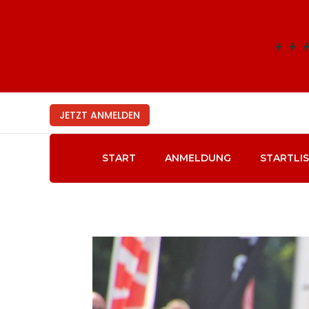
+
+
JETZT ANMELDEN
START
ANMELDUNG
STARTLI