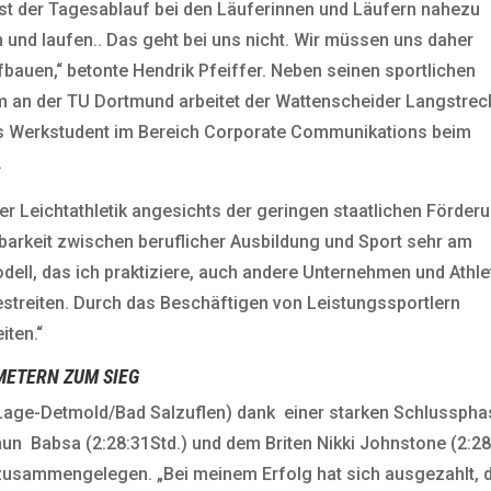
t der Tagesablauf bei den Läuferinnen und Läufern nahezu
 und laufen.. Das geht bei uns nicht. Wir müssen uns daher
bauen,“ betonte Hendrik Pfeiffer. Neben seinen sportlichen
um an der TU Dortmund arbeitet der Wattenscheider Langstreck
 als Werkstudent im Bereich Corporate Communikations beim
.
der Leichtathletik angesichts der geringen staatlichen Förder
nbarkeit zwischen beruflicher Ausbildung und Sport sehr am
dell, das ich praktiziere, auch andere Unternehmen und Athle
streiten. Durch das Beschäftigen von Leistungssportlern
iten.“
OMETERN ZUM SIEG
 Lage-Detmold/Bad Salzuflen) dank einer starken Schlussph
hun Babsa (2:28:31Std.) und dem Briten Nikki Johnstone (2:28
o zusammengelegen. „Bei meinem Erfolg hat sich ausgezahlt, 