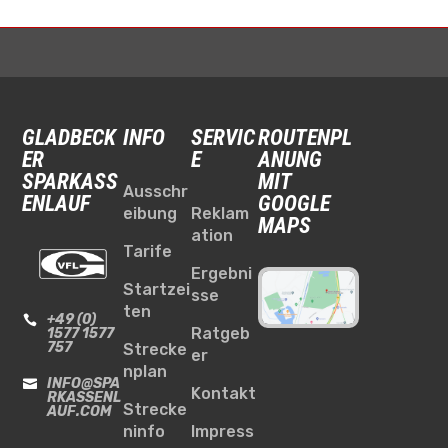
GLADBECK
INFO
SERVIC
ROUTENPL
ER
E
ANUNG
SPARKASS
MIT
Ausschr
ENLAUF
GOOGLE
eibung
Reklam
MAPS
ation
Tarife
Ergebni
Startzei
sse
ten
+49 (0)

Ratgeb
1577 1577
757
Strecke
er
nplan
INFO@SPA

Kontakt
RKASSENL
Strecke
AUF.COM
ninfo
Impress