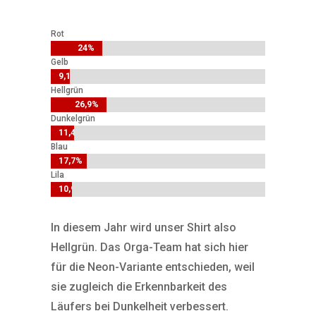
Rot
24%
24%
Gelb
9,1%
9,1%
Hellgrün
26,9%
26,9%
Dunkelgrün
11,4%
11,4%
Blau
17,7%
17,7%
Lila
10,9%
10,9%
In diesem Jahr wird unser Shirt also
Hellgrün. Das Orga-Team hat sich hier
für die Neon-Variante entschieden, weil
sie zugleich die Erkennbarkeit des
Läufers bei Dunkelheit verbessert.