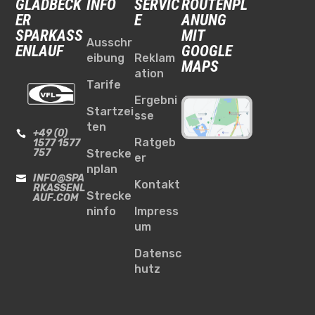
GLADBECK
INFO
SERVIC
ROUTENPL
ER
E
ANUNG
SPARKASS
MIT
Ausschr
ENLAUF
GOOGLE
eibung
Reklam
MAPS
ation
Tarife
Ergebni
Startzei
sse
ten
+49 (0)

Ratgeb
1577 1577
757
Strecke
er
nplan
INFO@SPA

Kontakt
RKASSENL
Strecke
AUF.COM
ninfo
Impress
um
Datensc
hutz