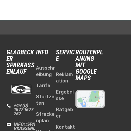
GLADBECK
INFO
SERVIC
ROUTENPL
ER
E
ANUNG
SPARKASS
MIT
Ausschr
ENLAUF
GOOGLE
eibung
Reklam
MAPS
ation
Tarife
Ergebni
Startzei
sse
ten
+49 (0)

Ratgeb
1577 1577
757
Strecke
er
nplan
INFO@SPA

Kontakt
RKASSENL