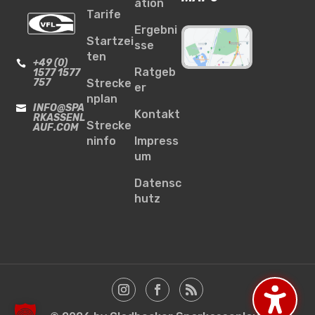
ation
Tarife
Ergebni
Startzei
sse
ten
+49 (0)

Ratgeb
1577 1577
757
Strecke
er
nplan
INFO@SPA

Kontakt
RKASSENL
Strecke
AUF.COM
ninfo
Impress
um
Datensc
hutz