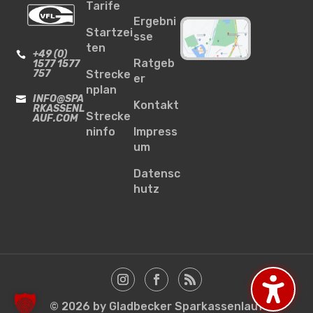
Tarife
Ergebni
Startzei
sse
ten
+49 (0)

Ratgeb
1577 1577
757
Strecke
er
nplan
INFO@SPA

Kontakt
RKASSENL
Strecke
AUF.COM
ninfo
Impress
um
Datensc
hutz
© 2026 by Gladbecker Sparkassenlauf