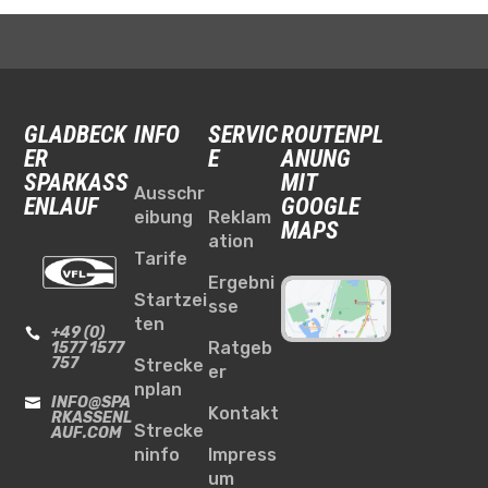
GLADBECK
INFO
SERVIC
ROUTENPL
ER
E
ANUNG
SPARKASS
MIT
Ausschr
ENLAUF
GOOGLE
eibung
Reklam
MAPS
ation
Tarife
Ergebni
Startzei
sse
ten
+49 (0)

Ratgeb
1577 1577
757
Strecke
er
nplan
INFO@SPA

Kontakt
RKASSENL
Strecke
AUF.COM
ninfo
Impress
um