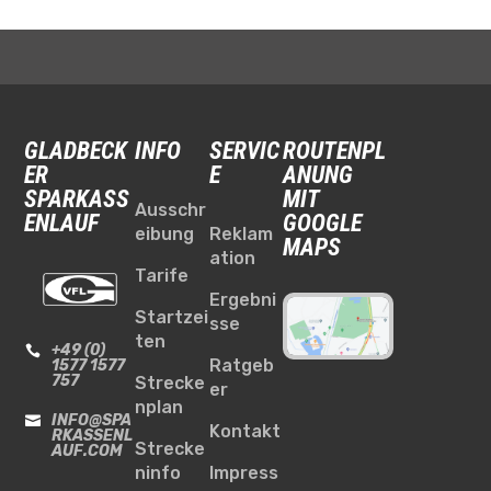
GLADBECK
INFO
SERVIC
ROUTENPL
ER
E
ANUNG
SPARKASS
MIT
Ausschr
ENLAUF
GOOGLE
eibung
Reklam
MAPS
ation
Tarife
Ergebni
Startzei
sse
ten
+49 (0)

Ratgeb
1577 1577
757
Strecke
er
nplan
INFO@SPA

Kontakt
RKASSENL
Strecke
AUF.COM
ninfo
Impress