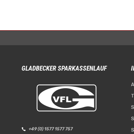
GLADBECKER SPARKASSENLAUF
A
T
S
S
+49 (0) 1577 1577 757

S