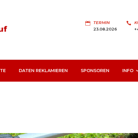
TERMIN
K


23.08.2026
+
STE
DATEN REKLAMIEREN
SPONSOREN
INFO