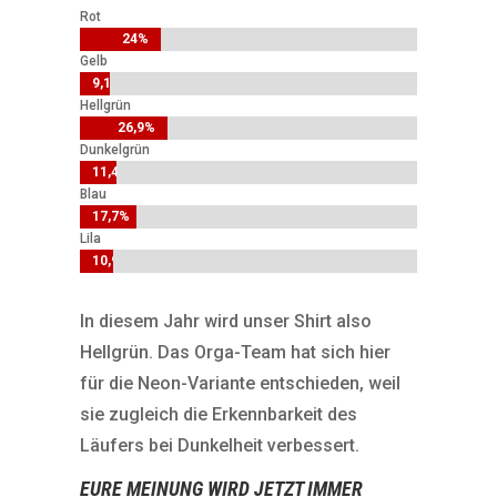
Rot
24%
24%
Gelb
9,1%
9,1%
Hellgrün
26,9%
26,9%
Dunkelgrün
11,4%
11,4%
Blau
17,7%
17,7%
Lila
10,9%
10,9%
In diesem Jahr wird unser Shirt also
Hellgrün. Das Orga-Team hat sich hier
für die Neon-Variante entschieden, weil
sie zugleich die Erkennbarkeit des
Läufers bei Dunkelheit verbessert.
EURE MEINUNG WIRD JETZT IMMER